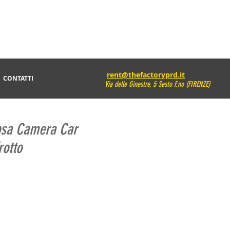
rent@thefactoryprd.it
CONTATTI
Via delle Ginestre, 5 Sesto F.no (FIRENZE)
osa Camera Car
otto
rezzo