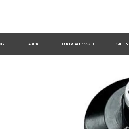
IVI
AUDIO
LUCI & ACCESSORI
GRIP &