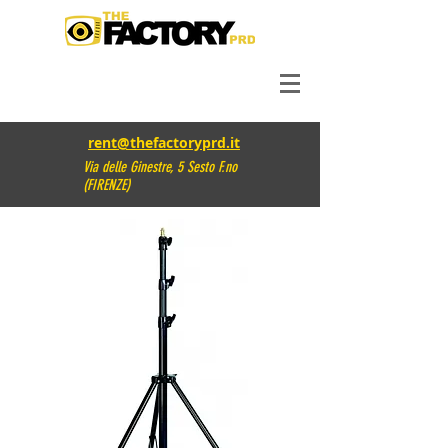
rent@thefactoryprd.it
Via delle Ginestre, 5 Sesto F.no
(FIRENZE)