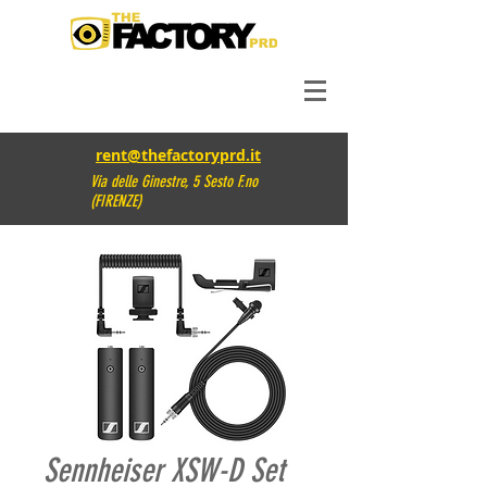
rent@thefactoryprd.it
Via delle Ginestre, 5 Sesto F.no
(FIRENZE)
Sennheiser XSW-D Set