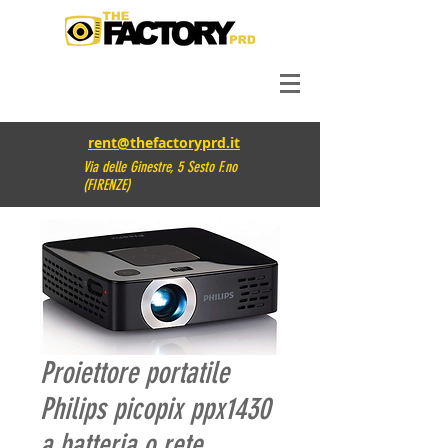
rent@thefactoryprd.it
Via delle Ginestre, 5 Sesto F.no
(FIRENZE)
Proiettore portatile
Philips picopix ppx1430
a batteria o rete