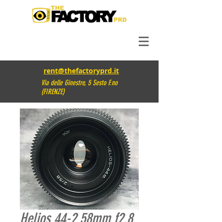
rent@thefactoryprd.it
Via delle Ginestre, 5 Sesto F.no
(FIRENZE)
Helios 44-2 58mm f2.8