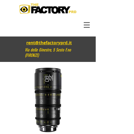
rent@thefactoryprd.it
Via delle Ginestre, 5 Sesto F.no
(FIRENZE)