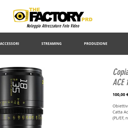
Noleggio Attrezzature Foto Video
 ACCESSORI
STREAMING
PRODUZIONE
Copia
ACE 1
100,00 
Obietti
Catta A
(PL/EF, 