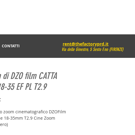
rent@thefactoryprd.it
CONTATTI
Via delle Ginestre, 5 Sesto F.no (FIRENZE)
 di DZO film CATTA
8-35 EF PL T2.9
Prezzo
€
vo zoom cinematografico DZOFilm
ce 18-35mm T2.9 Cine Zoom
nero)