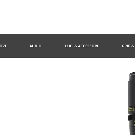
IVI
AUDIO
LUCI & ACCESSORI
GRIP &