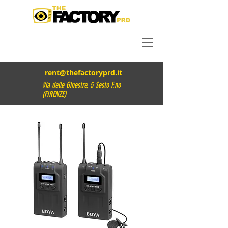
rent@thefactoryprd.it
Via delle Ginestre, 5 Sesto F.no
(FIRENZE)