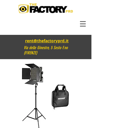
rent@thefactoryprd.it
Via delle Ginestre, 5 Sesto F.no
(FIRENZE)